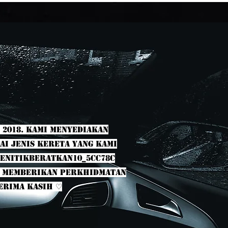
 2018. Kami menyediakan
i jenis kereta yang kami
menitikberatkan10_5cc78c
en memberikan perkhidmatan
erima kasih ♡