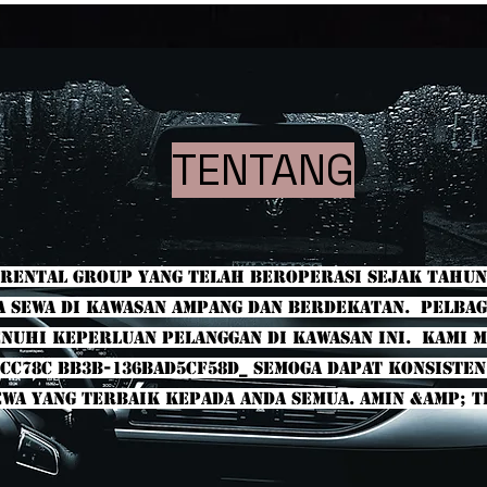
TENTANG
Rental Group yang telah beroperasi sejak tahun
sewa di kawasan ampang dan berdekatan. Pelbaga
nuhi keperluan pelanggan di kawasan ini. Kami 
cc78c bb3b-136bad5cf58d_ Semoga dapat konsist
wa yang terbaik kepada anda semua. Amin &amp; T