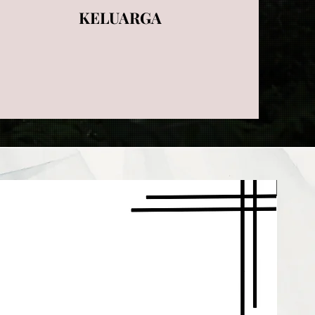
KELUARGA
Good C