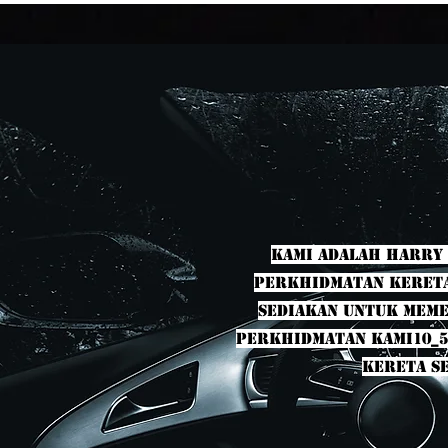
Kami adalah Harry 
perkhidmatan kereta 
sediakan untuk meme
perkhidmatan kami10_5
kereta se