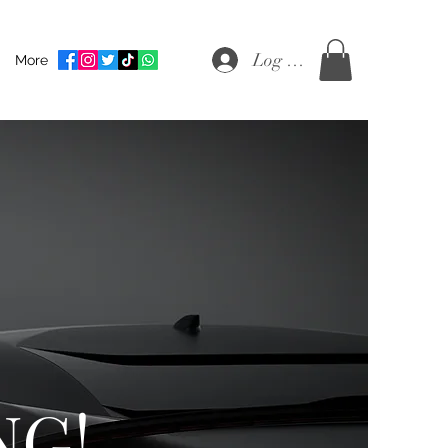
Log Masuk
More
NG!