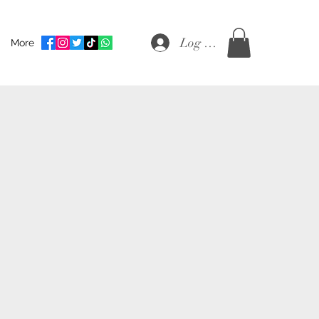
Log Masuk
More