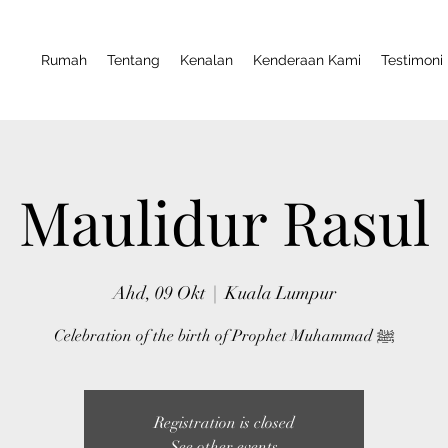
Rumah
Tentang
Kenalan
Kenderaan Kami
Testimoni
Maulidur Rasul
Ahd, 09 Okt
  |  
Kuala Lumpur
Celebration of the birth of Prophet Muhammad ﷺ
Registration is closed
See other events